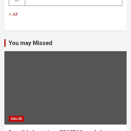
31
« Jul
You may Missed
SALUD