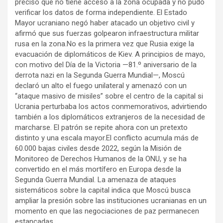
precisó que no tiene acceso a la zona ocupada y no pudo
verificar los datos de forma independiente. El Estado
Mayor ucraniano negó haber atacado un objetivo civil y
afirmó que sus fuerzas golpearon infraestructura militar
rusa en la zona.No es la primera vez que Rusia exige la
evacuación de diplomáticos de Kiev. A principios de mayo,
con motivo del Día de la Victoria —81.º aniversario de la
derrota nazi en la Segunda Guerra Mundial—, Moscú
declaró un alto el fuego unilateral y amenazó con un
“ataque masivo de misiles” sobre el centro de la capital si
Ucrania perturbaba los actos conmemorativos, advirtiendo
también a los diplomáticos extranjeros de la necesidad de
marcharse. El patrón se repite ahora con un pretexto
distinto y una escala mayor.El conflicto acumula más de
60.000 bajas civiles desde 2022, según la Misión de
Monitoreo de Derechos Humanos de la ONU, y se ha
convertido en el más mortífero en Europa desde la
Segunda Guerra Mundial. La amenaza de ataques
sistemáticos sobre la capital indica que Moscú busca
ampliar la presión sobre las instituciones ucranianas en un
momento en que las negociaciones de paz permanecen
estancadas.