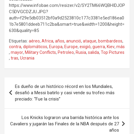
https://www.infobae.com/resizer/v2/SY2TM66WQBHIDJOP
C5DVGCDZJU.JPG?
auth=f29e5db03512bf0a9d2523810c177c3381e5ed186ea0
1b7e5801ddeeb711c2ba&smart=true&width=1200&height=
630&quality=85
Etiquetas:
aéreo
,
Africa
,
años
,
anunció
,
ataque
,
bombardeos
,
contra
,
diplomáticos
,
Europa
,
Europe
,
exigió
,
guerra
,
Kiev
,
más
,
mayor
,
Military Conflicts
,
Petroleo
,
Rusia
,
salida
,
Top Pictures
,
tras
,
Ucrania
Navegación
Es dueño de un histórico récord en los Mundiales,
de
desafió a Messi batirlo y casi vende su trofeo más
preciado: “Fue la crisis”
entradas
Los Knicks lograron una barrida histórica ante los
Cavaliers y jugarán las Finales de la NBA después de 27
años