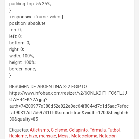
padding-top: 56.25%;
}
.responsive-iframe-video {
position: absolute;
top: 0;
left: 0;
bottom: 0;
right: 0;
width: 100%;
height: 100%;
border: none;
}
RESUMEN DE ARGENTINA 3-2 EGIPTO
https://www.infobae.com/resizer/v2/6ONLKDITHFC6TLJJ
GWH44FKY2A.jpg?
auth=74200977e388d52e822e8ec64f8044d7c1d5aac7efec
faf90312df7b69731ffd&smart=true&width=1200&height=6
30&quality=85
Etiquetas:
Atletismo
,
Ciclismo
,
Colapinto
,
Fórmula
,
Futbol
,
Hablame
,
hizo
,
mensaje
,
Messi
,
Motociclismo
,
Natación
,