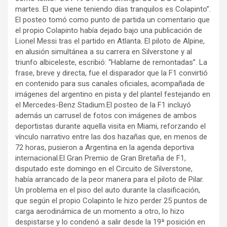
martes. El que viene teniendo días tranquilos es Colapinto”.
El posteo tomó como punto de partida un comentario que
el propio Colapinto había dejado bajo una publicación de
Lionel Messi tras el partido en Atlanta. El piloto de Alpine,
en alusión simultánea a su carrera en Silverstone y al
triunfo albiceleste, escribió: “Hablame de remontadas”. La
frase, breve y directa, fue el disparador que la F1 convirtió
en contenido para sus canales oficiales, acompañada de
imágenes del argentino en pista y del plantel festejando en
el Mercedes-Benz Stadium.El posteo de la F1 incluyó
además un carrusel de fotos con imágenes de ambos
deportistas durante aquella visita en Miami, reforzando el
vínculo narrativo entre las dos hazañas que, en menos de
72 horas, pusieron a Argentina en la agenda deportiva
internacional.El Gran Premio de Gran Bretaña de F1,
disputado este domingo en el Circuito de Silverstone,
había arrancado de la peor manera para el piloto de Pilar.
Un problema en el piso del auto durante la clasificación,
que según el propio Colapinto le hizo perder 25 puntos de
carga aerodinámica de un momento a otro, lo hizo
despistarse y lo condenó a salir desde la 19ª posición en