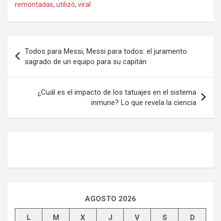
remontadas
,
utilizó
,
viral
Navegación
Todos para Messi, Messi para todos: el juramento
de
sagrado de un equipo para su capitán
entradas
¿Cuál es el impacto de los tatuajes en el sistema
inmune? Lo que revela la ciencia
AGOSTO 2026
L
M
X
J
V
S
D