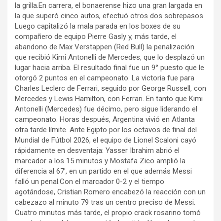
la grilla.En carrera, el bonaerense hizo una gran largada en
la que superó cinco autos, efectuó otros dos sobrepasos.
Luego capitalizó la mala parada en los boxes de su
compañero de equipo Pierre Gasly y, más tarde, el
abandono de Max Verstappen (Red Bull) la penalización
que recibió Kimi Antonelli de Mercedes, que lo desplazó un
lugar hacia arriba. El resultado final fue un 9° puesto que le
otorgó 2 puntos en el campeonato. La victoria fue para
Charles Leclerc de Ferrari, seguido por George Russell, con
Mercedes y Lewis Hamilton, con Ferrari. En tanto que Kimi
Antonelli (Mercedes) fue décimo, pero sigue liderando el
campeonato. Horas después, Argentina vivió en Atlanta
otra tarde límite. Ante Egipto por los octavos de final del
Mundial de Fútbol 2026, el equipo de Lionel Scaloni cayó
rápidamente en desventaja: Yasser Ibrahim abrió el
marcador a los 15 minutos y Mostafa Zico amplió la
diferencia al 67′, en un partido en el que además Messi
falló un penal.Con el marcador 0-2 y el tiempo
agotándose, Cristian Romero encabezó la reacción con un
cabezazo al minuto 79 tras un centro preciso de Messi.
Cuatro minutos más tarde, el propio crack rosarino tomó