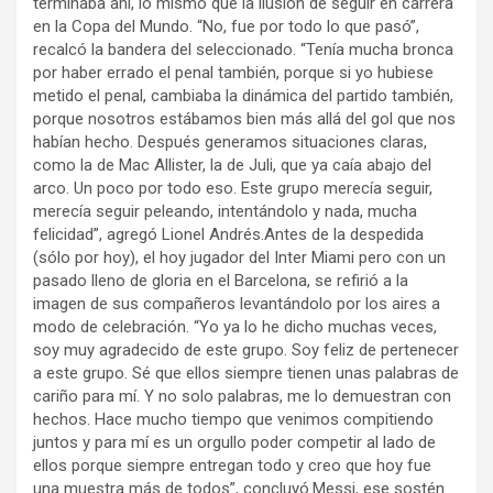
terminaba ahí, lo mismo que la ilusión de seguir en carrera
en la Copa del Mundo. “No, fue por todo lo que pasó”,
recalcó la bandera del seleccionado. “Tenía mucha bronca
por haber errado el penal también, porque si yo hubiese
metido el penal, cambiaba la dinámica del partido también,
porque nosotros estábamos bien más allá del gol que nos
habían hecho. Después generamos situaciones claras,
como la de Mac Allister, la de Juli, que ya caía abajo del
arco. Un poco por todo eso. Este grupo merecía seguir,
merecía seguir peleando, intentándolo y nada, mucha
felicidad”, agregó Lionel Andrés.Antes de la despedida
(sólo por hoy), el hoy jugador del Inter Miami pero con un
pasado lleno de gloria en el Barcelona, se refirió a la
imagen de sus compañeros levantándolo por los aires a
modo de celebración. “Yo ya lo he dicho muchas veces,
soy muy agradecido de este grupo. Soy feliz de pertenecer
a este grupo. Sé que ellos siempre tienen unas palabras de
cariño para mí. Y no solo palabras, me lo demuestran con
hechos. Hace mucho tiempo que venimos compitiendo
juntos y para mí es un orgullo poder competir al lado de
ellos porque siempre entregan todo y creo que hoy fue
una muestra más de todos”, concluyó.Messi, ese sostén