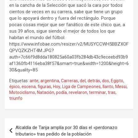
en la cancha de la Selección que sacó la cara por todos
cientos de veces en su carrera, sabe que tiene un grupo
que lo apoyará dentro y fuera del rectángulo. Porque
pocas cosas mejor que ser fanático de este chico que, a
sus 39 años, sigue siendo el mejor de todos los que
habitan el mundo del fútbol.
https://www.infobae.com/resizer/v2/MUSYCCWH5BBZXOF
QPVQZKZHT4M.JPG?
auth=7c66f9d8dda180825a60a03fb284db43c9eceebd93b9
af1360fb4116eba38f57&smart=true&width=1200&height=6
30&quality=85
Etiquetas:
ante
,
argentina
,
Carreras
,
del
,
detrás
,
dos
,
Egipto
,
épico
,
escena
,
figuras
,
Hoy
,
Liga de Campeones
,
llanto
,
Messi
,
Motociclismo
,
Natación
,
podía
,
revelaron
,
terminar
,
tras
,
triunfo
Navegación
Alcaldía de Tarija amplía por 30 días el «perdonazo
de
tributario» tras pedido de la población