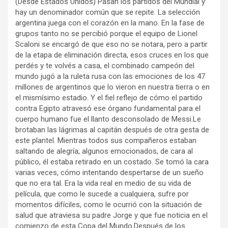
(Desde Estados Unidos) Pasan los partidos del Mundial y
hay un denominador común que se repite. La selección
argentina juega con el corazón en la mano. En la fase de
grupos tanto no se percibió porque el equipo de Lionel
Scaloni se encargó de que eso no se notara, pero a partir
de la etapa de eliminación directa, esos cruces en los que
perdés y te volvés a casa, el combinado campeón del
mundo jugó a la ruleta rusa con las emociones de los 47
millones de argentinos que lo vieron en nuestra tierra o en
el mismísimo estadio. Y el fiel reflejo de cómo el partido
contra Egipto atravesó ese órgano fundamental para el
cuerpo humano fue el llanto desconsolado de Messi.Le
brotaban las lágrimas al capitán después de otra gesta de
este plantel. Mientras todos sus compañeros estaban
saltando de alegría, algunos emocionados, de cara al
público, él estaba retirado en un costado. Se tomó la cara
varias veces, cómo intentando despertarse de un sueño
que no era tal. Era la vida real en medio de su vida de
película, que como le sucede a cualquiera, sufre por
momentos difíciles, como le ocurrió con la situación de
salud que atraviesa su padre Jorge y que fue noticia en el
comienzo de esta Copa del Mundo.Después de los