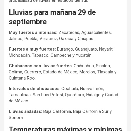
probabilidad de lluvias en estados del sur.
Lluvias para mañana 29 de
septiembre
Muy fuertes a intensas:
Zacatecas, Aguascalientes,
Jalisco, Puebla, Veracruz, Oaxaca y Chiapas.
Fuertes a muy fuertes:
Durango, Guanajuato, Nayarit,
Michoacán, Tabasco, Campeche y Yucatán.
Chubascos con lluvias fuertes
: Chihuahua, Sinaloa,
Colima, Guerrero, Estado de México, Morelos, Tlaxcala y
Quintana Roo.
Intervalos de chubascos
: Coahuila, Nuevo León,
Tamaulipas, San Luis Potosí, Querétaro, Hidalgo y Ciudad
de México.
Lluvias aisladas:
Baja California, Baja California Sur y
Sonora.
Temperaturas máximas y mínimas