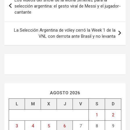
de
selección argentina: el gesto viral de Messi y el jugador-
cantante
entradas
La Selección Argentina de vóley cerró la Week 1 de la
VNL con derrota ante Brasil y no levanta
AGOSTO 2026
L
M
X
J
V
S
D
1
2
3
4
5
6
7
8
9