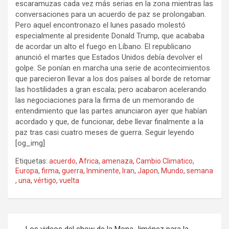
escaramuzas cada vez más serias en la zona mientras las
conversaciones para un acuerdo de paz se prolongaban.
Pero aquel encontronazo el lunes pasado molestó
especialmente al presidente Donald Trump, que acababa
de acordar un alto el fuego en Líbano. El republicano
anunció el martes que Estados Unidos debía devolver el
golpe. Se ponían en marcha una serie de acontecimientos
que parecieron llevar a los dos países al borde de retomar
las hostilidades a gran escala; pero acabaron acelerando
las negociaciones para la firma de un memorando de
entendimiento que las partes anunciaron ayer que habían
acordado y que, de funcionar, debe llevar finalmente a la
paz tras casi cuatro meses de guerra. Seguir leyendo
[og_img]
Etiquetas:
acuerdo
,
Africa
,
amenaza
,
Cambio Climatico
,
Europa
,
firma
,
guerra
,
Inminente
,
Iran
,
Japon
,
Mundo
,
semana
,
una
,
vértigo
,
vuelta
Navegación
Los videos del show de la Mona Jiménez para la