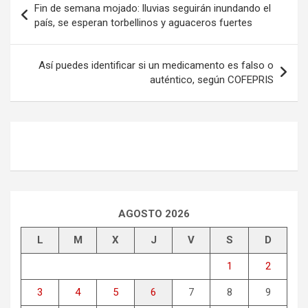
Fin de semana mojado: lluvias seguirán inundando el
de
país, se esperan torbellinos y aguaceros fuertes
entradas
Así puedes identificar si un medicamento es falso o
auténtico, según COFEPRIS
AGOSTO 2026
L
M
X
J
V
S
D
1
2
3
4
5
6
7
8
9