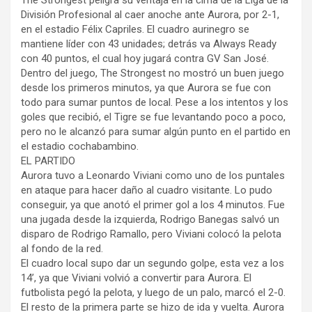
The Strongest peligra su ventaja en la cima de la Liga de la
División Profesional al caer anoche ante Aurora, por 2-1,
en el estadio Félix Capriles. El cuadro aurinegro se
mantiene líder con 43 unidades; detrás va Always Ready
con 40 puntos, el cual hoy jugará contra GV San José.
Dentro del juego, The Strongest no mostró un buen juego
desde los primeros minutos, ya que Aurora se fue con
todo para sumar puntos de local. Pese a los intentos y los
goles que recibió, el Tigre se fue levantando poco a poco,
pero no le alcanzó para sumar algún punto en el partido en
el estadio cochabambino.
EL PARTIDO
Aurora tuvo a Leonardo Viviani como uno de los puntales
en ataque para hacer daño al cuadro visitante. Lo pudo
conseguir, ya que anotó el primer gol a los 4 minutos. Fue
una jugada desde la izquierda, Rodrigo Banegas salvó un
disparo de Rodrigo Ramallo, pero Viviani colocó la pelota
al fondo de la red.
El cuadro local supo dar un segundo golpe, esta vez a los
14’, ya que Viviani volvió a convertir para Aurora. El
futbolista pegó la pelota, y luego de un palo, marcó el 2-0.
El resto de la primera parte se hizo de ida y vuelta. Aurora