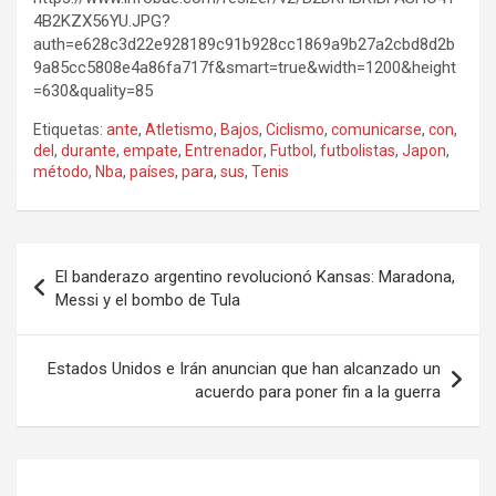
4B2KZX56YU.JPG?
auth=e628c3d22e928189c91b928cc1869a9b27a2cbd8d2b
9a85cc5808e4a86fa717f&smart=true&width=1200&height
=630&quality=85
Etiquetas:
ante
,
Atletismo
,
Bajos
,
Ciclismo
,
comunicarse
,
con
,
del
,
durante
,
empate
,
Entrenador
,
Futbol
,
futbolistas
,
Japon
,
método
,
Nba
,
países
,
para
,
sus
,
Tenis
Navegación
El banderazo argentino revolucionó Kansas: Maradona,
de
Messi y el bombo de Tula
entradas
Estados Unidos e Irán anuncian que han alcanzado un
acuerdo para poner fin a la guerra