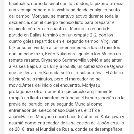
habituales, como la señal con los dedos, la pizarra ofrecía
una ventaja concreta: la visibilidad desde cualquier punto
del campo. Moriyasu se mantuvo activo durante toda la
secuencia, con el cuerpo técnico listo para preparar el
siguiente número en cuanto el técnico lo requería.El
partido en Dallas terminó con un empate 2-2, con los
cuatro goles repartidos en el segundo tiempo. Virgil van
Dijk puso en ventaja a los neerlandeses a los 50 minutos
con un cabezazo, Keito Nakamura igualó a los 56 con un
remate rasante, Crysencio Summerville volvió a adelantar
a Países Bajos a los 63 y, a los 88, un cabezazo de Ogawa
que se desvió en Kamada selló el resultado final. El árbitro
adicionó seis minutos, pero el marcador no se
movió.Antes del inicio del encuentro, Moriyasu
protagonizó otro momento que circuló ampliamente:
rompió en llanto mientras entonaba el himno japonés en la
previa del partido, en su segundo Mundial como
entrenador del seleccionado.Quién es el DT de
JapónHajime Moriyasu nació hace 57 años en Kakegawa y
asumió como entrenador de la selección de Japón en julio
de 2018, tras el Mundial de Rusia, donde se desempeñaba