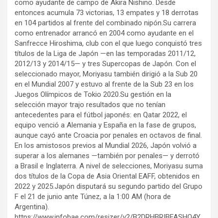
como ayudante de campo de Akira Nishino. Desde
entonces acumula 73 victorias, 13 empates y 18 derrotas
en 104 partidos al frente del combinado nipón.Su carrera
como entrenador arrancó en 2004 como ayudante en el
Sanfrecce Hiroshima, club con el que luego conquistó tres
títulos de la Liga de Japón —en las temporadas 2011/12,
2012/13 y 2014/15— y tres Supercopas de Japón. Con el
seleccionado mayor, Moriyasu también dirigió a la Sub 20
en el Mundial 2007 y estuvo al frente de la Sub 23 en los
Juegos Olímpicos de Tokio 2020.Su gestión en la
selección mayor trajo resultados que no tenían
antecedentes para el fútbol japonés: en Qatar 2022, el
equipo venció a Alemania y España en la fase de grupos,
aunque cayó ante Croacia por penales en octavos de final.
En los amistosos previos al Mundial 2026, Japón volvió a
superar a los alemanes —también por penales— y derrotó
a Brasil e Inglaterra. A nivel de selecciones, Moriyasu suma
dos títulos de la Copa de Asia Oriental EAFF, obtenidos en
2022 y 2025.Japón disputará su segundo partido del Grupo
F el 21 de junio ante Túnez, a la 1:00 AM (hora de
Argentina).
https://www.infobae.com/resizer/v2/B2DRHBRIBFASHO4Y